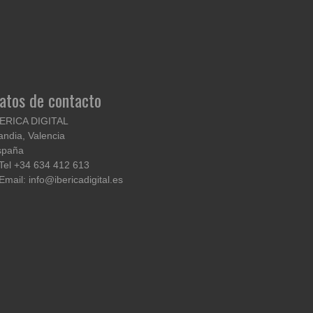
atos de contacto
BERICA DIGITAL
ndia, Valencia
spaña
Tel +34 634 412 613
Email: info@ibericadigital.es