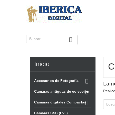

Inicio
C

Accesorios de Fotografía
Lame
Realic

Camaras antiguas de coleccion

Camaras digitales Compactas
Camaras CSC (Evil)